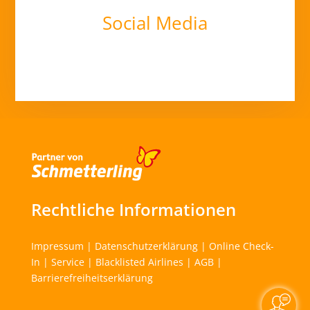
Social Media
Rechtliche Informationen
Impressum
|
Datenschutzerklärung
|
Online Check-
In
|
Service
|
Blacklisted Airlines
|
AGB
|
Barrierefreiheitserklärung