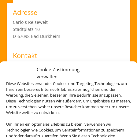
Adresse
Carlo´s Reisewelt
Stadtplatz 10
D-67098 Bad Dürkheim
Kontakt
06322 5998
Cookie-Zustimmung
verwalten
info@carlos-reisewelt.de
Diese Website verwendet Cookies und Targeting Technologien, um
Ihnen ein besseres Internet-Erlebnis zu ermöglichen und die
Öffnungszeiten
Werbung, die Sie sehen, besser an Ihre Bedürfnisse anzupassen.
Diese Technologien nutzen wir außerdem, um Ergebnisse zu messen,
Montag:
um zu verstehen, woher unsere Besucher kommen oder um unsere
Website weiter zu entwickeln.
10:00 - 18:00
Dienstag:
Um Ihnen ein optimales Erlebnis zu bieten, verwenden wir
10:00 - 18:00
Technologien wie Cookies, um Geräteinformationen zu speichern
Mittwoch:
und/oder darauf zuzugreifen. Wenn Sie diesen Technologien