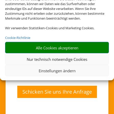
zustimmmen, können wir Daten wie das Surfverhalten oder
10:00 - 13:00
eindeutige IDs auf dieser Website verarbeiten. Wenn Sie ihre
Donnerstag:
Zustimmung nicht erteilen oder zurückziehen, können bestimmte
10:00 - 18:00
Merkmale und Funktionen beeinträchtigt werden.
Freitag:
Wir verwenden Statistiken-Cookies und Marketing Cookies.
10:00 - 18:00
Samstag:
Cookie-Richtlinie
10:00 - 13:00
Alle Cookies akzeptieren
Vereinbaren sie einen Beratungstermin !
Nur technisch notwendige Cookies
Einstellungen ändern
Schicken Sie uns Ihre Anfrage