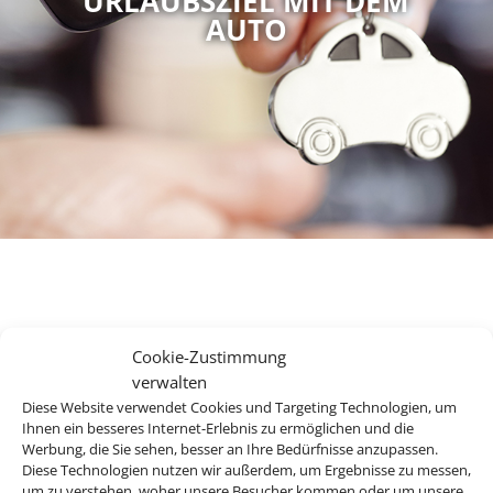
URLAUBSZIEL MIT DEM
AUTO
Ihr Mietwagenexperte für
Cookie-Zustimmung
den perfekten Urlaub.
verwalten
Diese Website verwendet Cookies und Targeting Technologien, um
Ihnen ein besseres Internet-Erlebnis zu ermöglichen und die
Werbung, die Sie sehen, besser an Ihre Bedürfnisse anzupassen.
Bei uns finden Sie Mietwagen für über 120 Länder und an
Diese Technologien nutzen wir außerdem, um Ergebnisse zu messen,
mehr als 8.000 Stationen weltweit. Egal ob Spanien, Italien,
um zu verstehen, woher unsere Besucher kommen oder um unsere