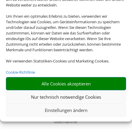
USA oder Neuseeland – wir haben für jedes Reiseziel das
Website weiter zu entwickeln.
passende Mietwagen-Angebot für Sie.
Um Ihnen ein optimales Erlebnis zu bieten, verwenden wir
Technologien wie Cookies, um Geräteinformationen zu speichern
Z
und/oder darauf zuzugreifen. Wenn Sie diesen Technologien
zustimmmen, können wir Daten wie das Surfverhalten oder
eindeutige IDs auf dieser Website verarbeiten. Wenn Sie ihre
Zustimmung nicht erteilen oder zurückziehen, können bestimmte
Merkmale und Funktionen beeinträchtigt werden.
Alles Inklusive
Inkl. Vollkaskoschutz, Erstattung der Selbstbeteiligung, freie
Wir verwenden Statistiken-Cookies und Marketing Cookies.
Kilometer uvm
Cookie-Richtlinie
Z
Alle Cookies akzeptieren
Nur technisch notwendige Cookies
Faire Tankregelung
Einstellungen ändern
Immer inkludiert: Tankregelung „Rückgabe wie
Übernahme“